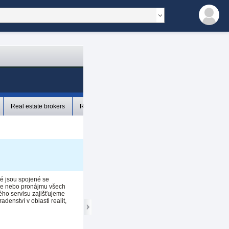
Real estate brokers
Real estate specialist
Senior brokers
The org
ré jsou spojené se
je nebo pronájmu všech
kého servisu zajišťujeme
denství v oblasti realit,