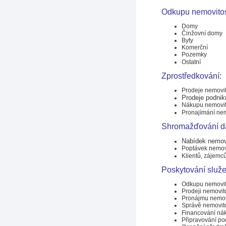
Odkupu nemovitos
Domy
Činžovní domy
Byty
Komerční
Pozemky
Ostatní
Zprostředkování:
Prodeje nemovit
Prodeje podnik
Nákupu nemovit
Pronajímání nem
Shromažďování d
Nabídek nemovi
Poptávek nemovi
Klientů, zájemc
Poskytování služe
Odkupu nemovit
Prodeji nemovito
Pronájmu nemovi
Správě nemovito
Financování ná
Připravování po