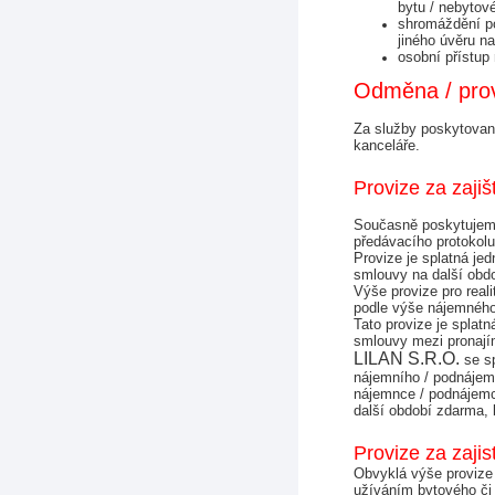
bytu / nebytov
shromáždění po
jiného úvěru na
osobní přístup
Odměna / provi
Za služby poskytované 
kanceláře.
Provize za zaji
Současně poskytujeme 
předávacího protokolu
Provize je splatná j
smlouvy na další obd
Výše provize pro real
podle výše nájemného 
Tato provize je splatn
smlouvy mezi pronaj
LILAN S.R.O. 
se s
nájemního / podnájem
nájemnce / podnájemce
další období zdarma, 
Provize za zajis
Obvyklá výše provize 
užíváním bytového či 