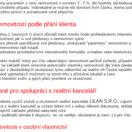
ena procentem z ceny nemovitosti v rozmezí 3 - 5 %, dle hodnoty obchodovan
hodního případu. Individuálně je možné též domluvit fixní částku, kterou poža
bvyklou provizi k požadované ceně připočítá.
movitostí podle přání klienta
ohou z časových či jiných důvodů trávit mnoho hodin prohledáváním internetu č
ožnost jak si své představy o nemovitosti splnit.
ze přesně specifikovat své představy, očekávané "parametry" nemovitosti a 
emovitost rádi koupili.
noduše prostřednictvím internetového formuláře, e-mailem nebo telefonicky
bní makléř, který pro Vás odpovídající nemovitosti pečlivě vyhledá, případně 
, na základě které oslovíme potenciální vlastníky nemovitostí dle Vámi před
hází z dlouhodobých zkušeností týmu odborníků na realitní trh České republiky
lně splnitelných možností na tomto trhu v příslušné lokalitě a čase.
 klientům vstříc a jejich přání proměnit ve skutečnost.
né pro spolupráci s realitní kanceláří
LILAN S.R.O.
odnete využít služeb a zkušeností realitní kanceláře 
, zajist
ce s realitní kanceláří je ovšem dobré mít s sebou některé dokumenty, dokláda
jejichž základní přehled naleznete níže.
 podkladů nemáte k dispozici, nic se neděje, obstaráme je sami:-) a pro Vás
itosti v osobní vlastnictví