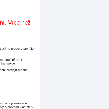
ní. Více než 
izací na prodej a pronájem 
aktuální tržní 
 transakce.
opni předejít mnoha 
esionální prezentace
y o převodu vlastnictví 