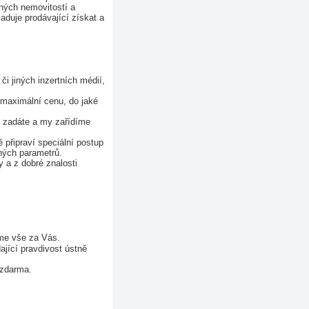
ých nemovitostí a 
duje prodávající získat a 
i jiných inzertních médií, 
maximální cenu, do jaké 
 zadáte a my zařídíme 
připraví speciální postup 
aných parametrů.
 a z dobré znalosti 
íme vše za Vás.
jící pravdivost ústně 
 zdarma.