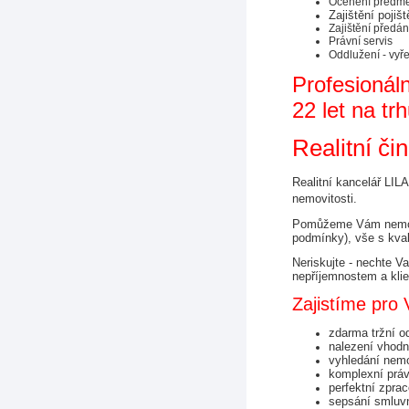
Ocenění předmět
Zajištění pojiš
Zajištění předán
Právní servis
Oddlužení - vyře
Profesionáln
22 let na trh
Realitní či
Realitní kancelář LILA
nemovitosti.
Pomůžeme Vám nemovit
podmínky), vše s kva
Neriskujte - nechte V
nepříjemnostem a klie
Zajistíme pro 
zdarma tržní o
nalezení vhod
vyhledání nemo
komplexní práv
perfektní zprac
sepsání smluvn