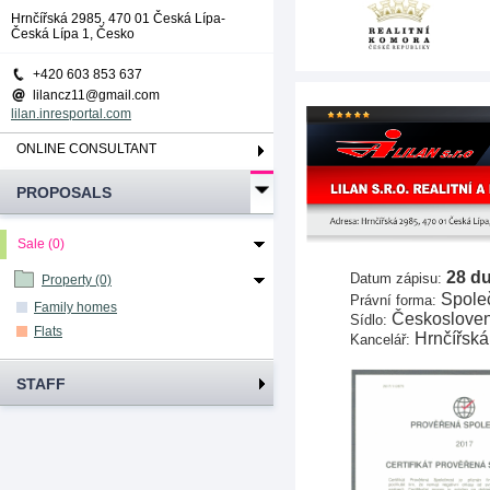
Hrnčířská 2985, 470 01 Česká Lípa-
Česká Lípa 1, Česko
+420 603 853 637
lilancz11@gmail.com
lilan.inresportal.com
ONLINE CONSULTANT
PROPOSALS
Sale (0)
28 d
Datum zápisu: 
Property (0)
 Spole
Právní forma:
Family homes
Českosloven
Sídlo:
Flats
Hrnčířská
Kancelář:
STAFF