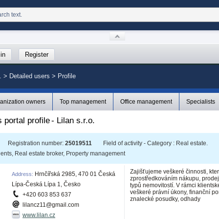
in
Register
.
>
Detailed users >
Profile
anization owners
Top management
Office management
Specialists
 portal profile
-
Lilan s.r.o.
Registration number
:
25019511
Field of activity - Category
:
Real estate.
gents, Real estate broker, Property management
Zajišťujeme veškeré činnosti, kte
Hrnčířská 2985, 470 01 Česká
Address
:
zprostředkováním nákupu, prode
Lípa-Česká Lípa 1, Česko
typů nemovitostí. V rámci klients
veškeré právní úkony, finanční pora
+420 603 853 637
znalecké posudky, odhady
lilancz11@gmail.com
www.lilan.cz