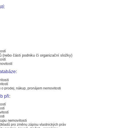
tí:
ostí
ů (nebo části podniku či organizační složky)
ostí
ovitostí
atabáze:
tosti
tostí
ů o prodej, nákup, pronájem nemovitosti
b při:
ostí
stí 
tostí 
sti
pu nemovitosti
ku
dkladů pro změnu zápisu vlastnických práv