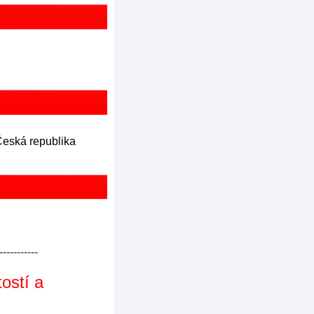
Česká republika
-----------
stí a 