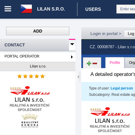
LILAN S.R.O.
USERS
ADD
Login in portal
>
Log 
CONTACT
CZ. 00008787 - Lilan s.r.o
PORTAL OPERATOR
Profile
Org
Lilan s.r.o.
A detailed operator's
Type of user
:
Legal person
Subcategory
:
Real estate a