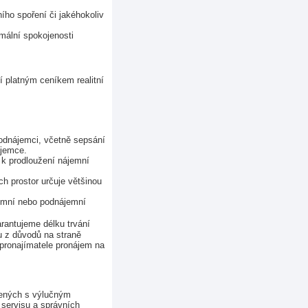
ho spoření či jakéhokoliv 
mální spokojenosti
dí platným ceníkem realitní 
odnájemci, včetně sepsání 
ájemce.
k prodloužení nájemní 
h prostor určuje většinou 
jemní nebo podnájemní 
rantujeme délku trvání 
 z důvodů na straně 
pronajímatele pronájem na 
jených s výlučným 
servisu a správních 