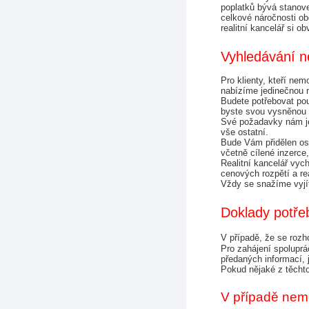
poplatků bývá stanov
celkové náročnosti obc
realitní kancelář si o
Vyhledávání ne
Pro klienty, kteří nem
nabízíme jedinečnou m
Budete potřebovat pou
byste svou vysněnou n
Své požadavky nám jed
vše ostatní.
Bude Vám přidělen oso
včetně cílené inzerce
Realitní kancelář vyc
cenových rozpětí a rea
Vždy se snažíme vyjít
Doklady potřeb
V případě, že se rozh
Pro zahájení spoluprá
předaných informací, 
Pokud nějaké z těchto
V případě nemov