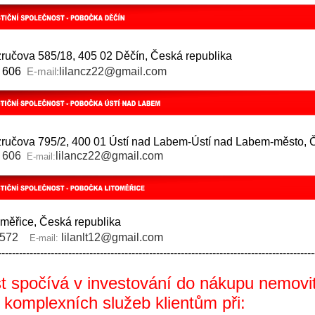
ručova 585/18, 405 02 Děčín, Česká republika
7 606
lilancz22@gmail.com
E-mail:
ručova 795/2, 400 01 Ústí nad Labem-Ústí nad Labem-město, 
7 606
lilancz22@gmail.com
E-mail:
oměřice, Česká republika
55572
lilanlt12@gmail.com
E-mail:
------------------------------------------------------------------------------------------
t spočívá v investování do nákupu nemovito
 komplexních služeb klientům při: