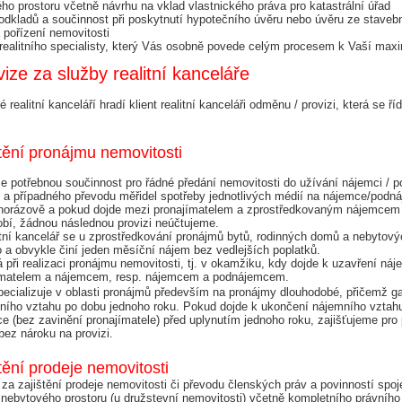
ého prostoru včetně návrhu na vklad vlastnického práva pro katastrální úřad
dkladů a součinnost při poskytnutí hypotečního úvěru nebo úvěru ze stavební
 pořízení nemovitosti
 realitního specialisty, který Vás osobně povede celým procesem k Vaší maxi
ze za služby realitní kanceláře
realitní kanceláří hradí klient realitní kanceláři odměnu / provizi, která se ří
štění pronájmu nemovitosti
potřebnou součinnost pro řádné předání nemovitosti do užívání nájemci / p
 a případného převodu měřidel spotřeby jednotlivých médií na nájemce/podn
ednorázově a pokud dojde mezi pronajímatelem a zprostředkovaným nájemcem 
obí, žádnou následnou provizi neúčtujeme.
itní kancelář se u zprostředkování pronájmů bytů, rodinných domů a nebytovýc
a obvykle činí jeden měsíční nájem bez vedlejších poplatků.
á při realizaci pronájmu nemovitosti, tj. v okamžiku, kdy dojde k uzavření ná
ímatelem a nájemcem, resp. nájemcem a podnájemcem.
pecializuje v oblasti pronájmů především na pronájmy dlouhodobé, přičemž ga
ního vztahu po dobu jednoho roku. Pokud dojde k ukončení nájemního vztahu
 (bez zavinění pronajímatele) před uplynutím jednoho roku, zajišťujeme pro 
bez nároku na provizi.
tění prodeje nemovitosti
za zajištění prodeje nemovitosti či převodu členských práv a povinností spo
nebytového prostoru (u družstevní nemovitosti) včetně kompletního právního 