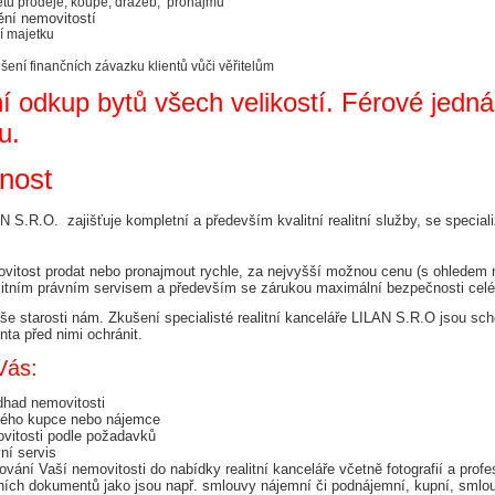
u prodeje, koupě, dražeb,  pronájmu
tění nemovitostí
í majetku
šení finančních závazku klientů vůči věřitelům
í odkup bytů všech velikostí. Férové jedná
u.
nnost
N S.R.O.  zajišťuje kompletní a především kvalitní realitní služby, se special
ost prodat nebo pronajmout rychle, za nejvyšší možnou cenu (s ohledem na 
litním právním servisem a především se zárukou maximální bezpečnosti celé
aše starosti nám. Zkušení specialisté realitní kanceláře LILAN S.R.O jsou sch
nta před nimi ochránit.
Vás:
dhad nemovitosti
ného kupce nebo nájemce
vitosti podle požadavků
ní servis
ování Vaší nemovitosti do nabídky realitní kanceláře včetně fotografií a prof
ích dokumentů jako jsou např. smlouvy nájemní či podnájemní, kupní, smlouv