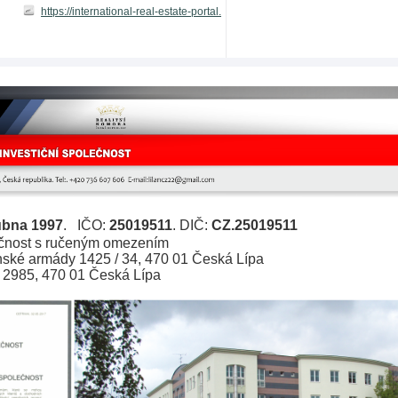
https://international-real-estate-portal.com/public/userprofiledetail.aspx?sd
ubna 1997
.   
IČO: 
25019511
. DIČ: 
CZ.
2501951
1
čnost s ručeným omezením
ské armády 1425 / 34, 470 01 Česká Lípa
 2985, 470 01 Česká Lípa