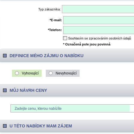
Typ zákazníka
:
*
E-mail
:
*
Telefon:
Souhlasím se zpracováním osobních údajů
* Označená pole jsou povinná
DEFINICE MÉHO ZÁJMU O NABÍDKU
Vyhovující
Nevyhovující
MŮJ NÁVRH СENY
U TÉTO NABÍDKY MAM ZÁJEM