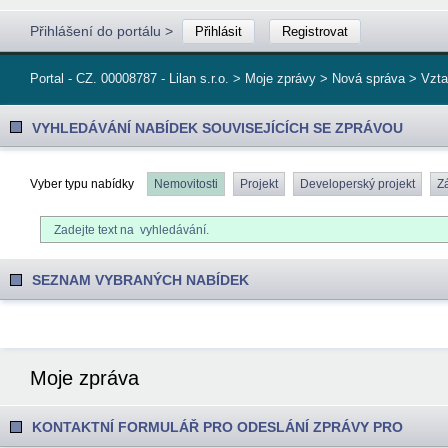
Přihlášení do portálu
>
Přihlásit
Registrovat
Portal - CZ. 00008787 - Lilan s.r.o. > Moje zprávy > Nová správa > Vzt
VYHLEDÁVÁNÍ NABÍDEK SOUVISEJÍCÍCH SE ZPRÁVOU
Vyber typu nabídky
Nemovitosti
Projekt
Developerský projekt
Z
SEZNAM VYBRANÝCH NABÍDEK
Moje zpráva
KONTAKTNÍ FORMULÁŘ PRO ODESLÁNÍ ZPRÁVY PRO