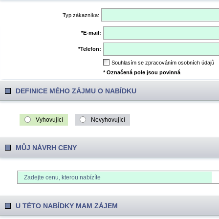
Typ zákazníka
:
*
E-mail
:
*
Telefon:
Souhlasím se zpracováním osobních údajů
* Označená pole jsou povinná
DEFINICE MÉHO ZÁJMU O NABÍDKU
Vyhovující
Nevyhovující
MŮJ NÁVRH СENY
U TÉTO NABÍDKY MAM ZÁJEM