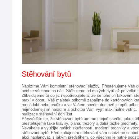
Stěhování bytů
Nabízíme Vám kompletní stěhovací služby. Přestěhujeme Vás do 
nechte všechno na nás. Stěhujeme od malých bytů až po velké f
Zlikvidujeme to co již nepotřebujete a, že se toho při takovém s
praxí v oboru. Váš majetek odborně zabalíme do kartónových krab
na nádobí nebo pračku a ve Vašem novém domově je opět odborn
nejmodernějším nářadím a ochotou Vám vyjít maximálně vstříc.
realizace stěhování dohlížet
Přesvědčte se, že stěhování bytů umíme stejně skvěle, jako stě
přestěhujeme také klavíry, piána, trezory a další těžké předměty.
Neváhejte a využijte našich zkušeností, moderní techniky a vozo
stěhování bytů! 
Před zahájením stěhování vám nabízíme osobní k
akci naplánovat, s jakým předstihem, co všechno je nutné podsto