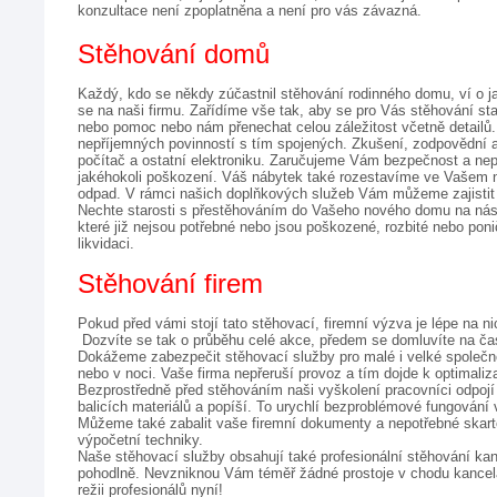
konzultace není zpoplatněna a není pro vás závazná.
Stěhování domů
Každý, kdo se někdy zúčastnil stěhování rodinného domu, ví o j
se na naši firmu. Zařídíme vše tak, aby se pro Vás stěhování sta
nebo pomoc nebo nám přenechat celou záležitost včetně detailů.
nepříjemných povinností s tím spojených. Zkušení, zodpovědní a 
počítač a ostatní elektroniku. Zaručujeme Vám bezpečnost a ne
jakéhokoli poškození. Váš nábytek také rozestavíme ve Vašem 
Nechte starosti s přestěhováním do Vašeho nového domu na nás 
které již nejsou potřebné nebo jsou poškozené, rozbité nebo poni
likvidaci.
Stěhování firem
Pokud před vámi stojí tato stěhovací, firemní výzva je lépe na 
 Dozvíte se tak o průběhu celé akce, předem se domluvíte na č
Dokážeme zabezpečit stěhovací služby pro malé i velké společno
nebo v noci. Vaše firma nepřeruší provoz a tím dojde k optimaliz
Bezprostředně před stěhováním naši vyškolení pracovníci odpojí 
balicích materiálů a popíší. To urychlí bezproblémové fungování
Můžeme také zabalit vaše firemní dokumenty a nepotřebné skarto
výpočetní techniky.
Naše stěhovací služby obsahují také profesionální stěhování kan
pohodlně. Nevzniknou Vám téměř žádné prostoje v chodu kancelář
režii profesionálů nyní!