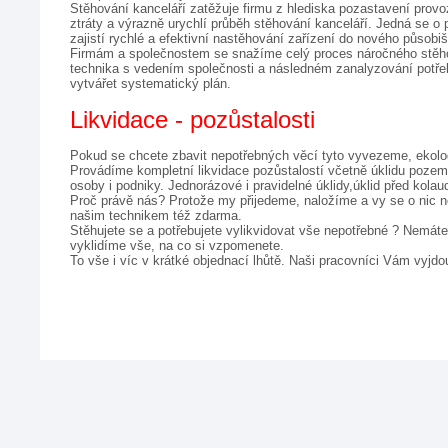
Stěhování kanceláří zatěžuje firmu z hlediska pozastavení provo
ztráty a výrazně urychlí průběh stěhování kanceláří. Jedná se o p
zajistí rychlé a efektivní nastěhování zařízení do nového působiš
Firmám a společnostem se snažíme celý proces náročného stěho
technika s vedením společnosti a následném zanalyzování potře
vytvářet systematický plán.
Likvidace - pozůstalosti
Pokud se chcete zbavit nepotřebných věcí tyto vyvezeme, ekolog
Provádíme kompletní likvidace pozůstalostí včetně úklidu pozem
osoby i podniky. Jednorázové i pravidelné úklidy,úklid před kola
Proč právě nás? Protože my přijedeme, naložíme a vy se o nic ne
našim technikem též zdarma.
Stěhujete se a potřebujete vylikvidovat vše nepotřebné ? Nemáte
vyklidíme vše, na co si vzpomenete. 
To vše i víc v krátké objednací lhůtě. Naši pracovníci Vám vyjdo