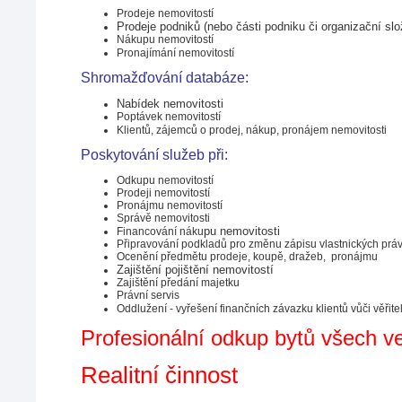
Prodeje nemovitostí
Prodeje podniků (nebo části podniku či organizační slo
Nákupu nemovitostí
Pronajímání nemovitostí
Shromažďování databáze:
Nabídek nemovitosti
Poptávek nemovitostí
Klientů, zájemců o prodej, nákup, pronájem nemovitosti
Poskytování služeb při:
Odkupu nemovitostí
Prodeji nemovitostí 
Pronájmu nemovitostí 
Správě nemovitosti
pu nemovitosti
Financování náku
Připravování podkladů pro změnu zápisu vlastnických prá
Ocenění předmětu prodeje, koupě, dražeb,  pronájmu
Zajištění pojištění nemovitostí
Zajištění předání majetku
Právní servis
Oddlužení - vyřešení finančních závazku klientů vůči věřit
Profesionální odkup bytů všech vel
Realitní činnost