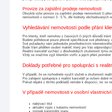
Provize za zajistění prodeje nemovitosti
Obvyklá výše provize za zajištění prodeje nemovitosti či př
nemovitosti v rozmezí 3 - 5 %, dle hodnoty obchodovaných nem
Vyhledávání nemovitostí podle přání kli
Pro klienty, kteří nemohou z časových či jiných důvodů trávit
Budete potřebovat pouze přesně specifikovat své představy, 
Své požadavky nám jednoduše prostřednictvím internetového 
Bude Vám přidělen osobní makléř, který pro Vás odpovídající 
Realitní kancelář vychází z dlouhodobých zkušeností týmu odbo
Vždy se snažíme vyjít klientům vstříc a jejich přání proměnit
Doklady potřebné pro spolupráci s realit
V případě, že se rozhodnete využít služeb a zkušeností realit
Pro zahájení spolupráce s realitní kanceláří je ovšem dobré m
Pokud nějaké z těchto podkladů nemáte k dispozici, nic se n
V případě nemovitosti v osobní vlastnictví
nabývací titul
aktuální výpis z katastru nemovitostí
snímek katastrální mapy