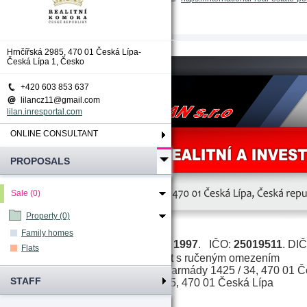
Hrnčířská 2985, 470 01 Česká Lípa-
Česká Lípa 1, Česko
+420 603 853 637
lilancz11@gmail.com
lilan.inresportal.com
ONLINE CONSULTANT
PROPOSALS
Sale (0)
Property (0)
Family homes
28 dubna 1997
.   
IČO: 
25019511
. DIČ
Datum zápisu: 
Flats
 Společnost s ručeným omezením
Právní forma:
Československé armády 1425 / 34, 470 01 
Sídlo:
STAFF
Hrnčířská 2985, 470 01 Česká Lípa
Kancelář: