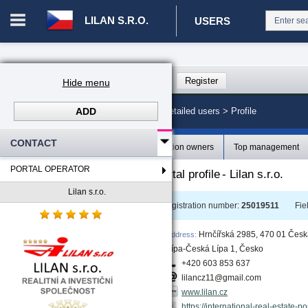
LILAN S.R.O.
USERS
Login in portal
>
Log in
Register
Hide menu
ADD
CZ. 00008787 - Lilan s.r.o.
>
Detailed users >
Profile
CONTACT
Profile
Organization owners
Top management
PORTAL OPERATOR
A detailed operator's portal profile
-
Lilan s.r.o.
Lilan s.r.o.
Type of user
:
Legal person
Registration number
:
25019511
Fie
Hrnčířská 2985, 470 01 Čes
Address
:
Lípa-Česká Lípa 1, Česko
+420 603 853 637
lilancz11@gmail.com
www.lilan.cz
https://international-real-estate-p