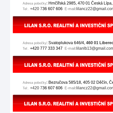
:
Hrnčířská 2985, 470 01 Česká Lípa,
Adresa pobočky
+420 7
36 607 606
lilancz22@gmail.co
E-mail:
Tel:.
:
Svatoplukova 646/4,
460 01 Libere
Adresa pobočky
+420 777 333 347
lilanlb13@gmail.co
E-mail:
Tel:.
:
Bezručova 585/18, 405 02 Děčín, Č
Adresa pobočky
+420 7
36 607 606
lilancz22@gmail.co
E-mail:
Tel:.