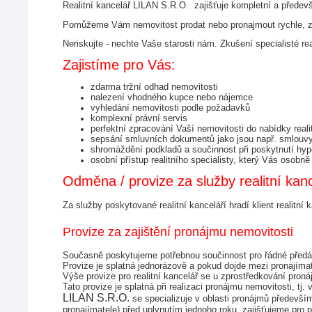
Realitní kancelář LILAN S.R.O.  zajišťuje kompletní a předevší
Pomůžeme Vám nemovitost prodat nebo pronajmout rychle, za
Neriskujte - nechte Vaše starosti nám. Zkušení specialisté re
Zajistíme pro Vás:
zdarma tržní odhad nemovitosti
nalezení vhodného kupce nebo nájemce
vyhledání nemovitosti podle požadavků
komplexní právní servis
perfektní zpracování Vaší nemovitosti do nabídky realit
sepsání smluvních dokumentů jako jsou např. smlouvy n
shromáždění podkladů a součinnost při poskytnutí hypo
osobní přístup realitního specialisty, který Vás oso
Odměna / provize za služby realitní kan
Za služby poskytované realitní kanceláří hradí klient realitní 
Provize za zajištění pronájmu nemovitosti
Současně poskytujeme potřebnou součinnost pro řádné předán
Provize je splatná jednorázově a pokud dojde mezi pronajím
Výše provize pro realitní kancelář se u zprostředkování pro
Tato provize je splatná při realizaci pronájmu nemovitosti
LILAN S.R.O. 
se specializuje v oblasti pronájmů předevš
pronajímatele) před uplynutím jednoho roku, zajišťujeme pro 