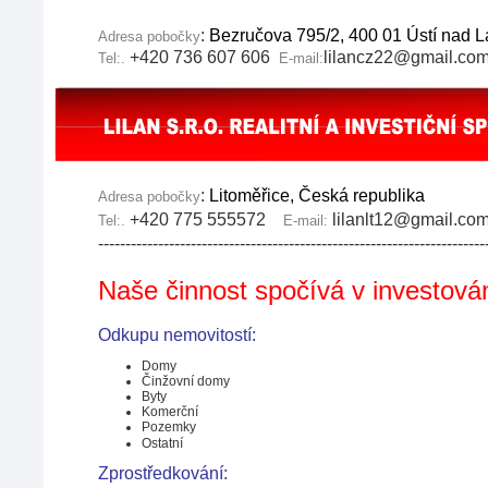
:
Bezručova 795/2, 400 01 Ústí nad 
Adresa pobočky
+420 7
36 607 606
lilancz22@gmail.co
Tel:.
E-mail:
:
Litoměřice, Česká republika
Adresa pobočky
+420 775 555572
lilanlt12@gmail.c
Tel:.
E-mail:
-----------------------------------------------------------------------
Naše činnost spočívá v investová
Odkupu nemovitostí:
Domy
Činžovní domy
Byty
Komerční
Pozemky
Ostatní
Zprostředkování: