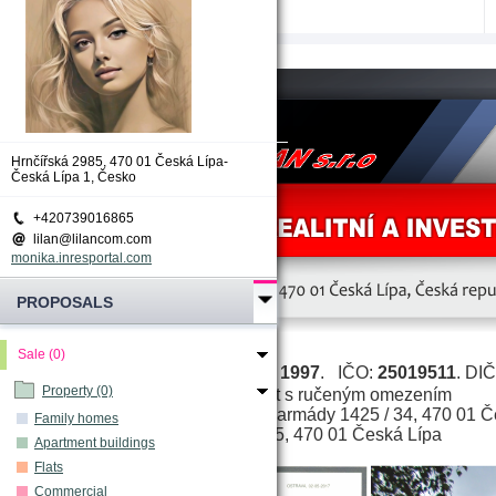
Hrnčířská 2985, 470 01 Česká Lípa-
Česká Lípa 1, Česko
+420739016865
lilan@lilancom.com
monika.inresportal.com
PROPOSALS
Sale (0)
28 dubna 1997
.   
IČO: 
25019511
. DIČ
Datum zápisu: 
Property (0)
 Společnost s ručeným omezením
Právní forma:
Československé armády 1425 / 34, 470 01 
Sídlo:
Family homes
Hrnčířská 2985, 470 01 Česká Lípa
Kancelář:
Apartment buildings
Flats
Commercial