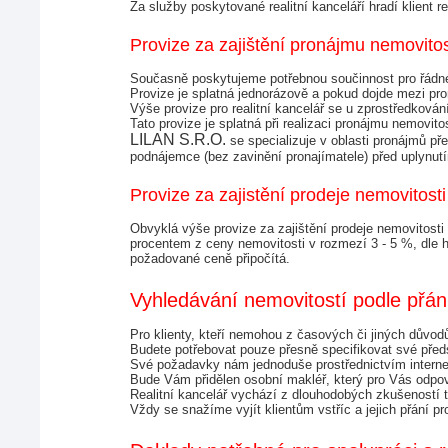
Za služby poskytované realitní kanceláří hradí klient re
Provize za zajištění pronájmu nemovitos
Současně poskytujeme potřebnou součinnost pro řádné 
Provize je splatná jednorázově a pokud dojde mezi p
Výše provize pro realitní kancelář se u zprostředková
Tato provize je splatná při realizaci pronájmu nemov
LILAN S.R.O. 
se specializuje v oblasti pronájmů 
podnájemce (bez zavinění pronajímatele) před uplynutí
Provize za zajistění prodeje nemovitosti
Obvyklá výše provize za zajištění prodeje nemovitosti
procentem z ceny nemovitosti v rozmezí 3 - 5 %, dle ho
požadované ceně připočítá.
Vyhledávání nemovitostí podle přání
Pro klienty, kteří nemohou z časových či jiných důvodů
Budete potřebovat pouze přesně specifikovat své před
Své požadavky nám jednoduše prostřednictvím internet
Bude Vám přidělen osobní makléř, který pro Vás odpoví
Realitní kancelář vychází z dlouhodobých zkušeností tý
Vždy se snažíme vyjít klientům vstříc a jejich přání p