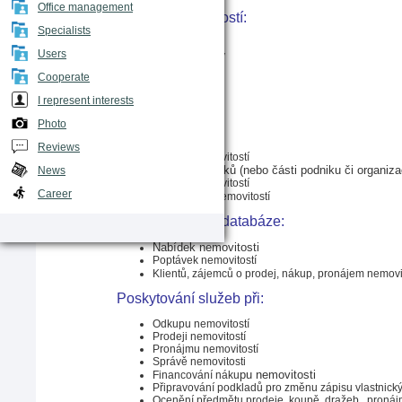
Office management
Odkupu nemovitostí:
Specialists
Domy
Users
Činžovní domy
Byty
Cooperate
Komerční
Pozemky
I represent interests
Ostatní
Photo
Zprostředkování:
Reviews
Prodeje nemovitostí
Prodeje podniků (nebo části podniku či organiza
News
Nákupu nemovitostí
Career
Pronajímání nemovitostí
Shromažďování databáze:
Nabídek nemovitosti
Poptávek nemovitostí
Klientů, zájemců o prodej, nákup, pronájem nemovi
Poskytování služeb při:
Odkupu nemovitostí
Prodeji nemovitostí 
Pronájmu nemovitostí 
Správě nemovitosti
pu nemovitosti
Financování náku
Připravování podkladů pro změnu zápisu vlastnick
Ocenění předmětu prodeje, koupě, dražeb,  proná