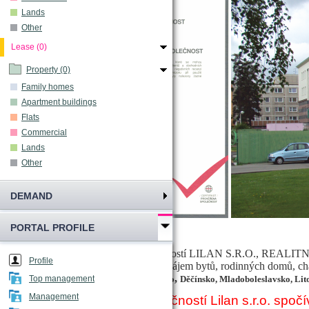
Lands
Other
Lease (0)
Property (0)
Family homes
Apartment buildings
Flats
Commercial
Lands
Other
DEMAND
PORTAL PROFILE
Pracují ve společností LILAN S.R.O., REA
O mně:
Profile
Prodej a pronájem bytů, rodinných domů, ch
Specializace:
,
Oblast působení:
Českolipsko
Děčínsko, Mladoboleslavsko, Lit
Top management
Management
Činnost společností Lilan s.r.o. spo