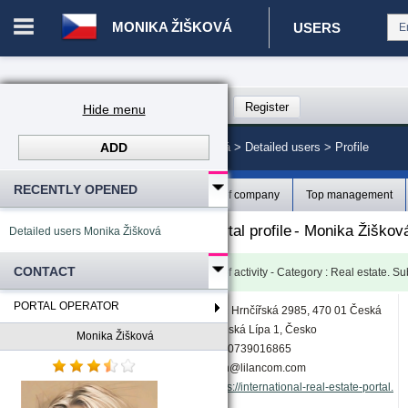
MONIKA ŽIŠKOVÁ
USERS
Login in portal
>
Log in
Register
Hide menu
ADD
CZ. 00343616 - Monika Žišková
>
Detailed users >
Profile
RECENTLY OPENED
Profile
Director of company
Top management
A detailed operator's portal profile
-
Monika Žiškov
Detailed users Monika Žišková
CONTACT
Type of user
:
Individual
Field of activity - Category
:
Real estate.
Su
PORTAL OPERATOR
Hrnčířská 2985, 470 01 Česká
Address
:
Lípa-Česká Lípa 1, Česko
Monika Žišková
+420739016865
lilan@lilancom.com
https://international-real-estate-portal