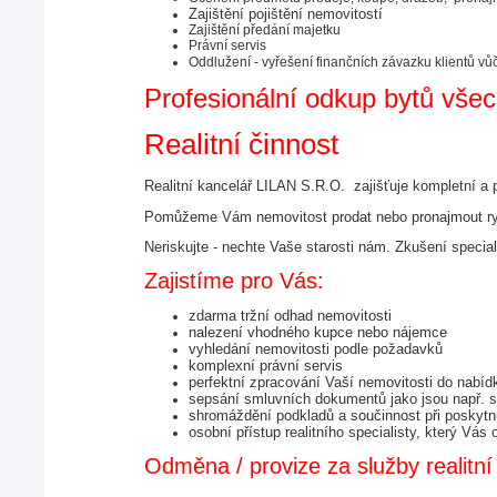
Zajištění pojištění nemovitostí
Zajištění předání majetku
Právní servis
Oddlužení - vyřešení finančních závazku klientů vůč
Profesionální odkup bytů všech
Realitní činnost
Realitní kancelář LILAN S.R.O.  zajišťuje kompletní a p
Pomůžeme Vám nemovitost prodat nebo pronajmout rych
Neriskujte - nechte Vaše starosti nám. Zkušení special
Zajistíme pro Vás:
zdarma tržní odhad nemovitosti
nalezení vhodného kupce nebo nájemce
vyhledání nemovitosti podle požadavků
komplexní právní servis
perfektní zpracování Vaší nemovitosti do nabídky
sepsání smluvních dokumentů jako jsou např. sm
shromáždění podkladů a součinnost při poskytnu
osobní přístup realitního specialisty, který V
Odměna / provize za služby realitní