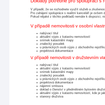
Doklady potřebné pro spolupráci s re
V případě, že se rozhodnete využít služeb a zkušeností
Pro zahájení spolupráce s realitní kanceláří je ovšem 
Pokud nějaké z těchto podkladů nemáte k dispozici, ni
V případě nemovitosti v osobní vlastn
nabývací titul
aktuální výpis z katastru nemovitostí
snímek katastrální mapy
znalecký posudek
u právnických osob výpis z obchodního rejstřík
projektová dokumentace
V případě nemovitosti v družstevním vla
nabývací titul
aktuální výpis z katastru nemovitostí
snímek katastrální mapy
znalecký posudek
u právnických osob výpis z obchodního rejstřík
projektová dokumentace
nájemní smlouva
doklad o členství v předmětném bytovém družst
aktuální výpis z katastru nemovitostí, kde je j
stanovy družstva